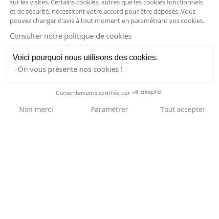
sur les visites. Certains cookies, autres que les cookies fonctionnels
et de sécurité, nécessitent votre accord pour être déposés. Vous
pouvez changer d'avis à tout moment en paramétrant vos cookies.
Consulter notre politique de cookies
Navigation
Solution
Voici pourquoi nous utilisons des cookies.
On vous présente nos cookies !
Références
Consentements certifiés par
Vous souhaitez échanger ?
Non merci
Paramétrer
Tout accepter
Société
Plateforme de Gestion du Consentement : Personnalisez vos Option
Axeptio consent
Actualités
Notre plateforme vous permet d'adapter et de gérer vos paramètres de
Contact
RGPD