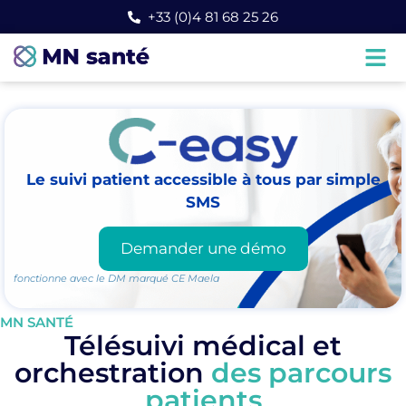
+33 (0)4 81 68 25 26
Le suivi patient accessible à tous par simple
SMS
Demander une démo
fonctionne avec le DM marqué CE Maela
MN SANTÉ
Télésuivi médical et
orchestration
des parcours
patients