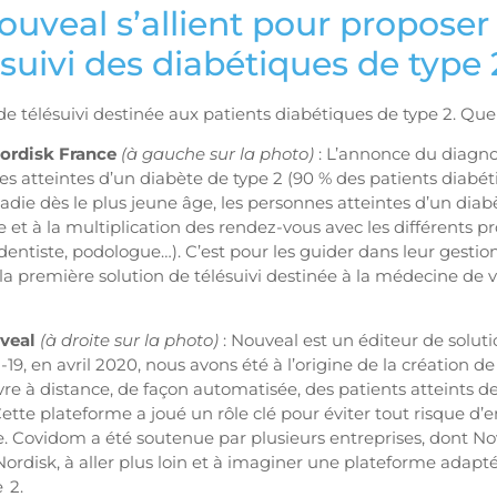
uveal s’allient pour proposer
suivi des diabétiques de type 
 télésuivi destinée aux patients diabétiques de type 2. Quel
Nordisk France
(à gauche sur la photo)
: L’annonce du diagnos
s atteintes d’un diabète de type 2 (90 % des patients diabét
adie dès le plus jeune âge, les personnes atteintes d’un diab
t à la multiplication des rendez-vous avec les différents pr
dentiste, podologue…). C’est pour les guider dans leur gesti
a première solution de télésuivi destinée à la médecine de 
veal
(à droite sur la photo)
: Nouveal est un éditeur de solut
9, en avril 2020, nous avons été à l’origine de la création d
vre à distance, de façon automatisée, des patients atteints de
Cette plateforme a joué un rôle clé pour éviter tout risque d’
. Covidom a été soutenue par plusieurs entreprises, dont No
rdisk, à aller plus loin et à imaginer une plateforme adapt
 2.