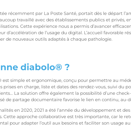
tée récemment par La Poste Santé, portait dès le départ l’ambi
ucoup travaillé avec des établissements publics et privés, e
lisations. Cette expérience nous a permis d’avancer efficac
r d’accélération de l’usage du digital. L’accueil favorable r
oser de nouveaux outils adaptés à chaque pathologie.
nne diabolo
®
?
 est simple et ergonomique, conçu pour permettre au médeci
es prises en charge, liste et dates des rendez-vous, suivi du p
ents… La solution offre également la possibilité d’une check-l
risé de partage documentaire favorise le lien en continu, au-
nnalités en 2020, 2021 a été l’année du développement et des 
s. Cette approche collaborative est très importante, car le r
al pour adapter l’outil aux besoins et faciliter son usage au