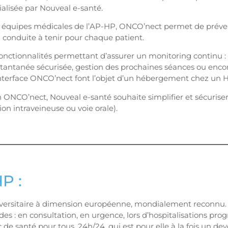
lisée par Nouveal e-santé.
s équipes médicales de l’AP-HP, ONCO’nect permet de prévenir
 conduite à tenir pour chaque patient.
ctionnalités permettant d’assurer un monitoring continu :
instantanée sécurisée, gestion des prochaines séances ou e
’interface ONCO’nect font l’objet d’un hébergement chez un
n ONCO’nect, Nouveal e-santé souhaite simplifier et sécuriser
on intraveineuse ou voie orale).
P :
niversitaire à dimension européenne, mondialement reconnu.
es : en consultation, en urgence, lors d’hospitalisations pr
 de santé pour tous, 24h/24, qui est pour elle à la fois un devo