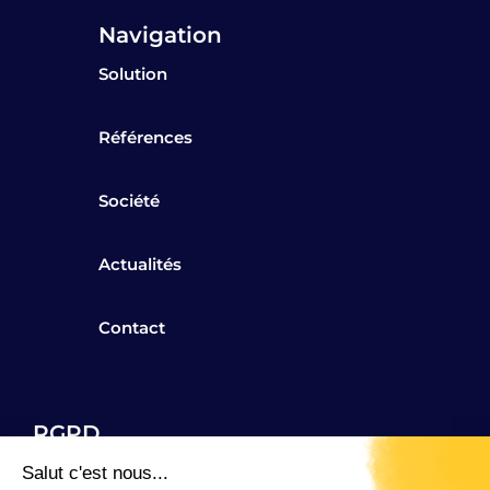
Navigation
Solution
Références
Société
Actualités
Contact
RGPD
Mentions légales
Salut c'est nous...